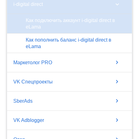
chevron_right
i-digital direct
Как подключить аккаунт i-digital direct в
eLama
Как пополнить баланс i-digital direct в
eLama
chevron_right
Маркетолог PRO
chevron_right
VK Спецпроекты
chevron_right
SberAds
chevron_right
VK Adblogger