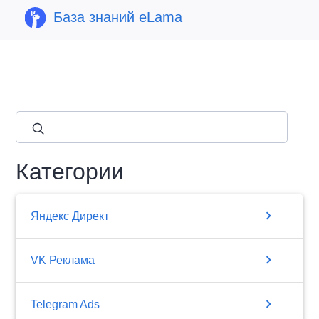
База знаний eLama
close
Категории
chevron_right
Яндекс Директ
chevron_right
VK Реклама
chevron_right
Telegram Ads