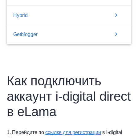
chevron_right
Hybrid
chevron_right
Getblogger
Как подключить
аккаунт i-digital direct
в eLama
1. Перейдите по
ссылке для регистрации
в i-digital