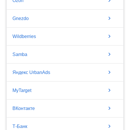
chevron_right
Ozon
chevron_right
Gnezdo
chevron_right
Wildberries
chevron_right
Samba
chevron_right
Яндекс UrbanAds
chevron_right
MyTarget
chevron_right
ВКонтакте
chevron_right
Т-Банк