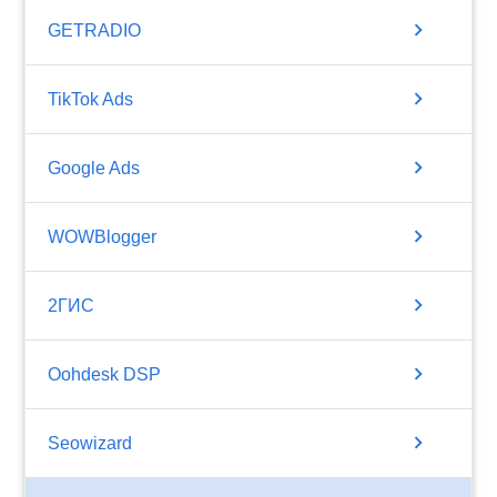
chevron_right
GETRADIO
chevron_right
TikTok Ads
chevron_right
Google Ads
chevron_right
WOWBlogger
chevron_right
2ГИС
chevron_right
Oohdesk DSP
chevron_right
Seowizard