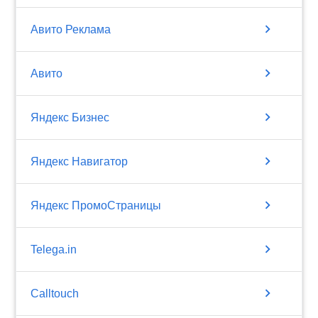
chevron_right
Авито Реклама
chevron_right
Авито
chevron_right
Яндекс Бизнес
chevron_right
Яндекс Навигатор
chevron_right
Яндекс ПромоСтраницы
chevron_right
Telega.in
chevron_right
Calltouch